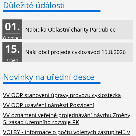
Důležité údálosti
01.
Nabídka Oblastní charity Pardubice
červenec
15.
Naší obcí projede cyklozávod 15.8.2026
srpen
Novinky na úřední desce
VV OOP stanovení úpravy provozu cyklostezka
VV OOP uzavření náměstí Posvícení
VV oznámení veřejné projednávání návrhu Změny
5. zásad územního rozvoje PK
VOLBY - informace o počtu volených zastupitelů v