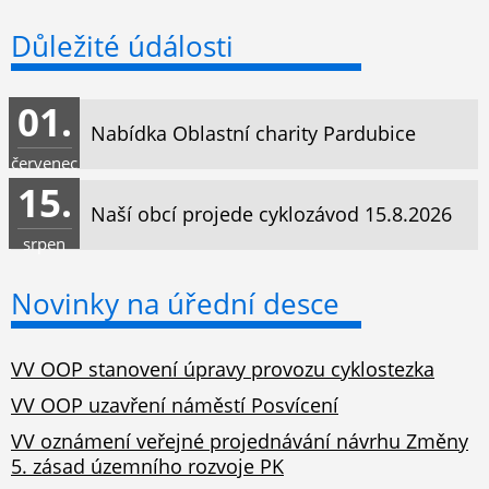
Důležité údálosti
01.
Nabídka Oblastní charity Pardubice
červenec
15.
Naší obcí projede cyklozávod 15.8.2026
srpen
Novinky na úřední desce
VV OOP stanovení úpravy provozu cyklostezka
VV OOP uzavření náměstí Posvícení
VV oznámení veřejné projednávání návrhu Změny
5. zásad územního rozvoje PK