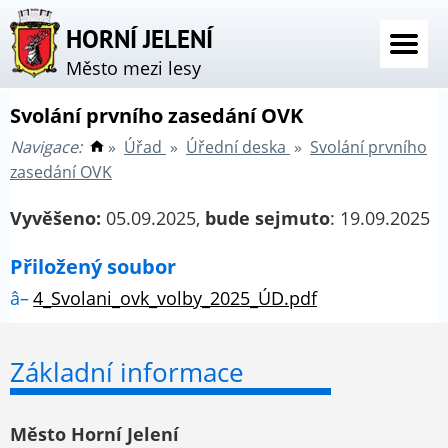
HORNÍ JELENÍ
Město mezi lesy
Svolání prvního zasedání OVK
Navigace:
»
Úřad
»
Úřední deska
»
Svolání prvního
zasedání OVK
Vyvěšeno:
05.09.2025,
bude sejmuto
: 19.09.2025
Přiložený soubor
4_Svolani_ovk_volby_2025_ÚD.pdf
Základní informace
Město Horní Jelení