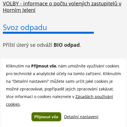
VOLBY - informace o počtu volených zastupitelů v
Horním Jelení
Svoz odpadu
Příští úterý se odváží
BIO odpad
.
Odběr novinek e-mailem
Kliknutím na
Přijmout vše
, nám umožníte využívání cookies
pro technické a analytické účely na tomto zařízení. Kliknutím
Registrovat se můžete ZDE
.
na “Detailní nastavení” můžete sami určit jaké cookies je
možné zpracovávat, popřípadě jejich zpracování zakázat.
Více informací o cookies naleznete v
Zásadách používání
©
Město Horní Jelení 2026 |
Mapa stránek
|
Povinně zveřejňované
cookies
.
informace
|
Prohlášení o přístupnosti
Created by
YouCan.cz
Detailní nastavení
Přijmout vše