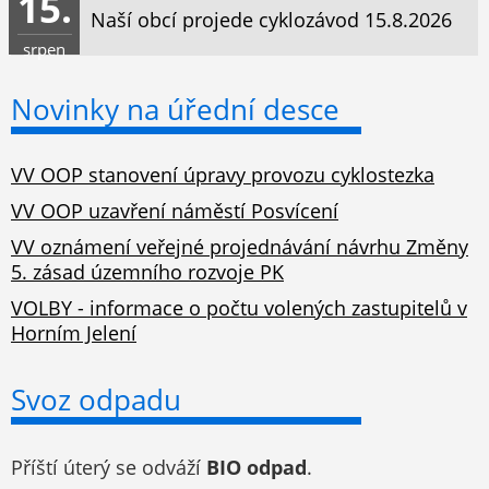
15.
Naší obcí projede cyklozávod 15.8.2026
srpen
Novinky na úřední desce
VV OOP stanovení úpravy provozu cyklostezka
VV OOP uzavření náměstí Posvícení
VV oznámení veřejné projednávání návrhu Změny
5. zásad územního rozvoje PK
VOLBY - informace o počtu volených zastupitelů v
Horním Jelení
Svoz odpadu
Příští úterý se odváží
BIO odpad
.