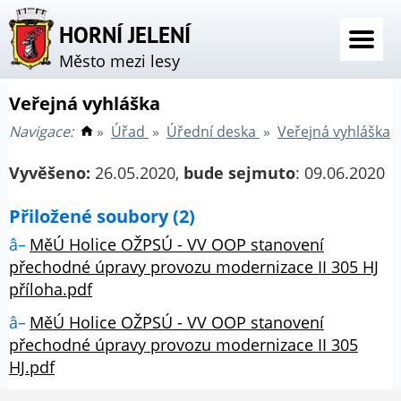
HORNÍ JELENÍ
Město mezi lesy
Veřejná vyhláška
Navigace:
»
Úřad
»
Úřední deska
»
Veřejná vyhláška
Vyvěšeno:
26.05.2020,
bude sejmuto
: 09.06.2020
Přiložené soubory (2)
MěÚ Holice OŽPSÚ - VV OOP stanovení
přechodné úpravy provozu modernizace II 305 HJ
příloha.pdf
MěÚ Holice OŽPSÚ - VV OOP stanovení
přechodné úpravy provozu modernizace II 305
HJ.pdf