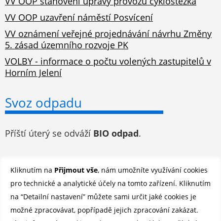
VV OOP stanovení úpravy provozu cyklostezka
VV OOP uzavření náměstí Posvícení
VV oznámení veřejné projednávání návrhu Změny
5. zásad územního rozvoje PK
VOLBY - informace o počtu volených zastupitelů v
Horním Jelení
Svoz odpadu
Příští úterý se odváží
BIO odpad
.
Odběr novinek e-mailem
Kliknutím na
Přijmout vše
, nám umožníte využívání cookies
pro technické a analytické účely na tomto zařízení. Kliknutím
Registrovat se můžete ZDE
.
na “Detailní nastavení” můžete sami určit jaké cookies je
možné zpracovávat, popřípadě jejich zpracování zakázat.