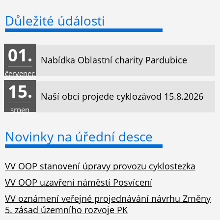
Důležité údálosti
01.
Nabídka Oblastní charity Pardubice
červenec
15.
Naší obcí projede cyklozávod 15.8.2026
srpen
Novinky na úřední desce
VV OOP stanovení úpravy provozu cyklostezka
VV OOP uzavření náměstí Posvícení
VV oznámení veřejné projednávání návrhu Změny
5. zásad územního rozvoje PK