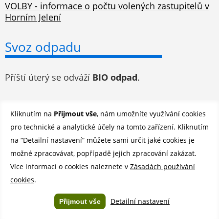
VOLBY - informace o počtu volených zastupitelů v
Horním Jelení
Svoz odpadu
Příští úterý se odváží
BIO odpad
.
Odběr novinek e-mailem
Kliknutím na
Přijmout vše
, nám umožníte využívání cookies
pro technické a analytické účely na tomto zařízení. Kliknutím
Registrovat se můžete ZDE
.
na “Detailní nastavení” můžete sami určit jaké cookies je
možné zpracovávat, popřípadě jejich zpracování zakázat.
Více informací o cookies naleznete v
Zásadách používání
©
Město Horní Jelení 2026 |
Mapa stránek
|
Povinně zveřejňované
cookies
.
informace
|
Prohlášení o přístupnosti
Created by
YouCan.cz
Detailní nastavení
Přijmout vše