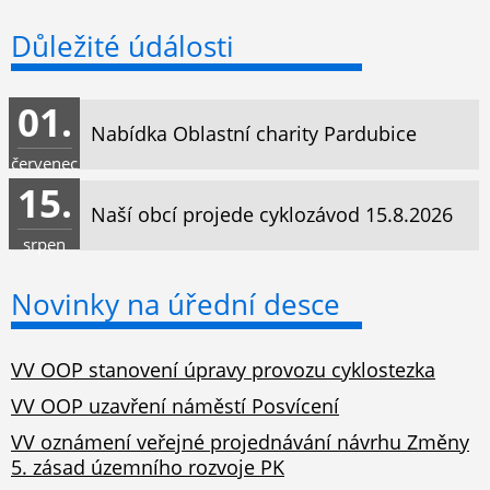
Důležité údálosti
01.
Nabídka Oblastní charity Pardubice
červenec
15.
Naší obcí projede cyklozávod 15.8.2026
srpen
Novinky na úřední desce
VV OOP stanovení úpravy provozu cyklostezka
VV OOP uzavření náměstí Posvícení
VV oznámení veřejné projednávání návrhu Změny
5. zásad územního rozvoje PK