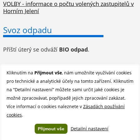
VOLBY - informace o počtu volených zastupitelů v
Horním Jelení
Svoz odpadu
Příští úterý se odváží
BIO odpad
.
Odběr novinek e-mailem
Kliknutím na
Přijmout vše
, nám umožníte využívání cookies
pro technické a analytické účely na tomto zařízení. Kliknutím
Registrovat se můžete ZDE
.
na “Detailní nastavení” můžete sami určit jaké cookies je
možné zpracovávat, popřípadě jejich zpracování zakázat.
Více informací o cookies naleznete v
Zásadách používání
©
Město Horní Jelení 2026 |
Mapa stránek
|
Povinně zveřejňované
cookies
.
informace
|
Prohlášení o přístupnosti
Created by
YouCan.cz
Detailní nastavení
Přijmout vše